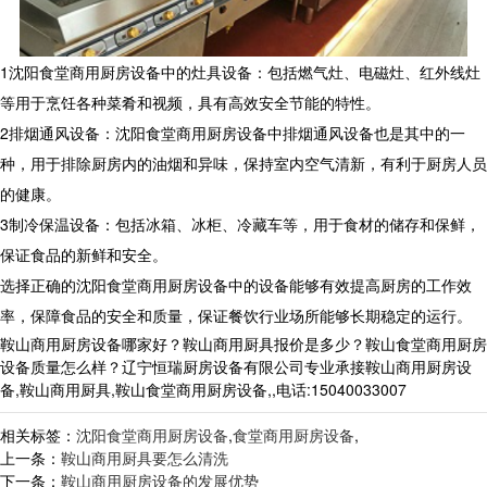
1
沈阳食堂商用厨房设备中的灶具设备：包括燃气灶、电磁灶、红外线灶
等用于烹饪各种菜肴和视频，具有高效安全节能的特性。
2
排烟通风设备：沈阳食堂商用厨房设备中排烟通风设备也是其中的一
种，用于排除厨房内的油烟和异味，保持室内空气清新，有利于厨房人员
的健康。
3
制冷保温设备：包括冰箱、冰柜、冷藏车等，用于食材的储存和保鲜，
保证食品的新鲜和安全。
选择正确的沈阳食堂商用厨房设备中的设备能够有效提高厨房的工作效
率，保障食品的安全和质量，保证餐饮行业场所能够长期稳定的运行。
鞍山商用厨房设备哪家好？鞍山商用厨具报价是多少？鞍山食堂商用厨房
设备质量怎么样？辽宁恒瑞厨房设备有限公司专业承接鞍山商用厨房设
备,鞍山商用厨具,鞍山食堂商用厨房设备,,电话:15040033007
相关标签：
沈阳食堂商用厨房设备
,
食堂商用厨房设备
,
上一条：
鞍山商用厨具要怎么清洗
下一条：
鞍山商用厨房设备的发展优势