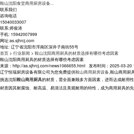
鞍山沈阳食堂商用厨房设备...
联系我们
咨询电话
15040033007
联系:师俊涛
手机: 15942007999
网址:as.sjhrcj.com
地址: 辽宁省沈阳市浑南区深井子南街55号
首页
>
行业新闻
>
鞍山沈阳商用厨具的材质选择有哪些考虑因素
鞍山沈阳商用厨具的材质选择有哪些考虑因素
来源：http://as.sjhrcj.com/news1066655.html 发布时间：2025-03-20 1
辽宁恒瑞厨房设备有限公司为您免费提供
鞍山商用厨房设备
,鞍山商用厨
挑选
沈阳
鞍山商用厨具
的材质，需全面兼顾多方面因素，进而达成耐用性
材质因其耐腐蚀、耐高温、易清洁且美观耐用的特性，成为
商用厨具
的先