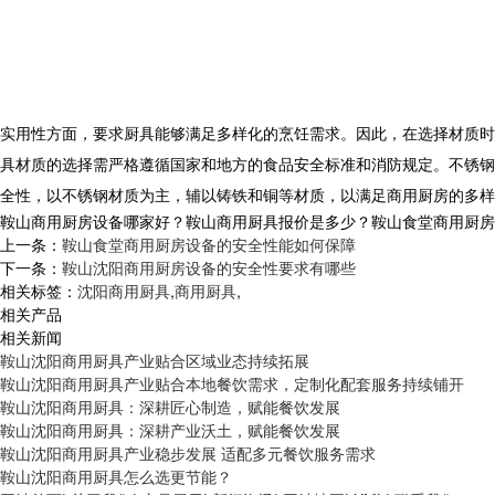
实用性方面，要求厨具能够满足多样化的烹饪需求。因此，在选择材质时
具材质的选择需严格遵循国家和地方的食品安全标准和消防规定。不锈钢
全性，以不锈钢材质为主，辅以铸铁和铜等材质，以满足商用厨房的多
鞍山商用厨房设备哪家好？鞍山商用厨具报价是多少？鞍山食堂商用厨房设备
上一条：
鞍山食堂商用厨房设备的安全性能如何保障
下一条：
鞍山沈阳商用厨房设备的安全性要求有哪些
相关标签：
沈阳商用厨具
,
商用厨具
,
相关产品
相关新闻
鞍山沈阳商用厨具产业贴合区域业态持续拓展
鞍山沈阳商用厨具产业贴合本地餐饮需求，定制化配套服务持续铺开
鞍山沈阳商用厨具：深耕匠心制造，赋能餐饮发展
鞍山沈阳商用厨具：深耕产业沃土，赋能餐饮发展
鞍山沈阳商用厨具产业稳步发展 适配多元餐饮服务需求
鞍山沈阳商用厨具怎么选更节能？