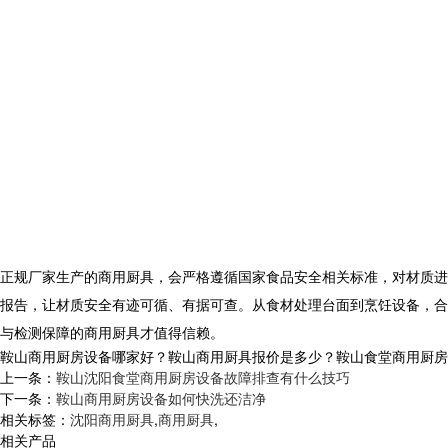
正规厂家生产的
商用厨具
，会严格遵循国家食品安全相关标准，对材质进
报告，让材质安全有迹可循、有据可查。从食材处理台面到烹饪设备，合
与检测保障的商用厨具才值得信赖。
鞍山商用厨房设备哪家好？鞍山商用厨具报价是多少？鞍山食堂商用厨房设备
上一条：
鞍山沈阳食堂商用厨房设备故障排查有什么技巧
下一条：
鞍山商用厨房设备如何快洗还洁净
相关标签：
沈阳商用厨具
,
商用厨具
,
相关产品