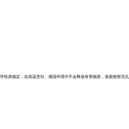
学性质稳定，在高温烹饪、潮湿环境中不会释放有害物质，表面致密无孔