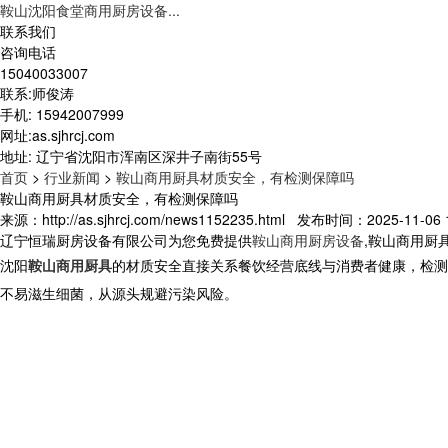
鞍山沈阳食堂商用厨房设备...
联系我们
咨询电话
15040033007
联系:师俊涛
手机: 15942007999
网址:as.sjhrcj.com
地址: 辽宁省沈阳市浑南区深井子南街55号
首页
>
行业新闻
>
鞍山商用厨具材质安全，有检测保障吗
鞍山商用厨具材质安全，有检测保障吗
来源：http://as.sjhrcj.com/news1152235.html 发布时间：2025-11-06 1
辽宁恒瑞厨房设备有限公司为您免费提供
鞍山商用厨房设备
,鞍山商用厨
沈阳
鞍山商用厨具
的材质安全直接关系餐饮经营底线与消费者健康，检测
不易滋生细菌，从源头规避污染风险。