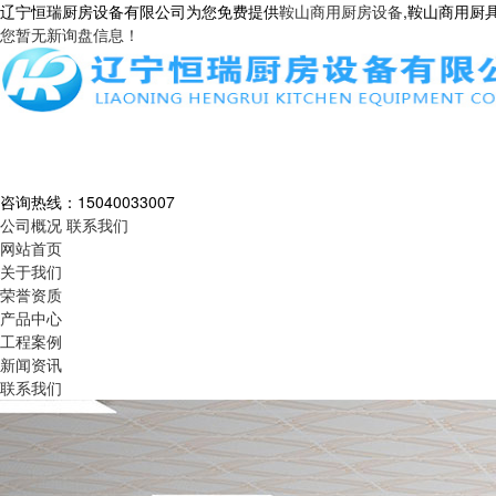
辽宁恒瑞厨房设备有限公司为您免费提供
鞍山商用厨房设备
,鞍山商用厨
您暂无新询盘信息！
咨询热线：
15040033007
公司概况
联系我们
网站首页
关于我们
荣誉资质
产品中心
工程案例
新闻资讯
联系我们