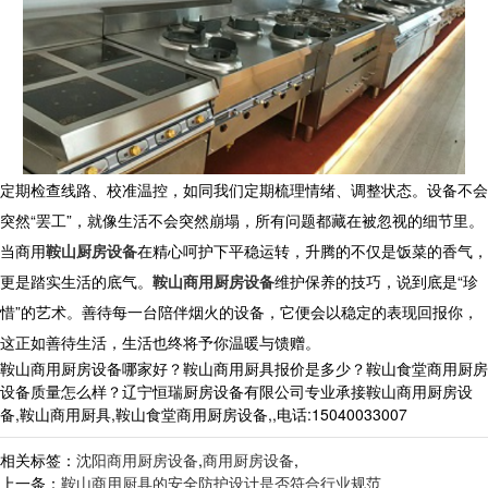
定期检查线路、校准温控，如同我们定期梳理情绪、调整状态。设备不会
突然“罢工”，就像生活不会突然崩塌，所有问题都藏在被忽视的细节里。
当
商用
鞍山厨房设备
在精心呵护下平稳运转，升腾的不仅是饭菜的香气，
更是踏实生活的底气。
鞍山商用厨房设备
维护保养的技巧，说到底是“珍
惜”的艺术。善待每一台陪伴烟火的设备，它便会以稳定的表现回报你，
这正如善待生活，生活也终将予你温暖与馈赠。
鞍山商用厨房设备哪家好？鞍山商用厨具报价是多少？鞍山食堂商用厨房
设备质量怎么样？辽宁恒瑞厨房设备有限公司专业承接鞍山商用厨房设
备,鞍山商用厨具,鞍山食堂商用厨房设备,,电话:15040033007
相关标签：
沈阳商用厨房设备
,
商用厨房设备
,
上一条：
鞍山商用厨具的安全防护设计是否符合行业规范