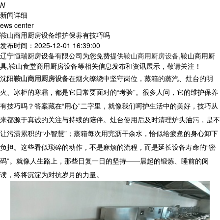
N
新闻详细
ews center
鞍山商用厨房设备维护保养有技巧吗
发布时间：2025-12-01 16:39:00
辽宁恒瑞厨房设备有限公司为您免费提供
鞍山商用厨房设备
,鞍山商用厨
具,鞍山食堂商用厨房设备等相关信息发布和资讯展示，敬请关注！
沈阳
鞍山商用厨房设备
在烟火缭绕中坚守岗位，蒸箱的蒸汽、灶台的明
火、冰柜的寒霜，都是它日常要面对的“考验”。很多人问，它的维护保养
有技巧吗？答案藏在“用心”二字里，就像我们呵护生活中的美好，技巧从
来都源于真诚的关注与持续的陪伴。灶台使用后及时清理炉头油污，是不
让污渍累积的“小智慧”；蒸箱每次用完沥干余水，恰似给疲惫的身心卸下
负担。这些看似琐碎的动作，不是麻烦的流程，而是延长设备寿命的“密
码”。就像人生路上，那些日复一日的坚持——晨起的锻炼、睡前的阅
读，终将沉淀为对抗岁月的力量。