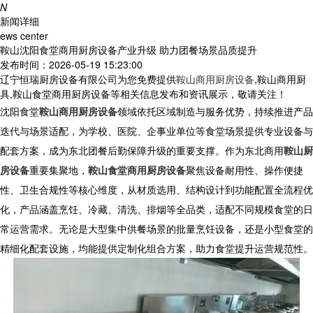
N
新闻详细
ews center
鞍山沈阳食堂商用厨房设备产业升级 助力团餐场景品质提升
发布时间：2026-05-19 15:23:00
辽宁恒瑞厨房设备有限公司为您免费提供
鞍山商用厨房设备
,鞍山商用厨
具,鞍山食堂商用厨房设备等相关信息发布和资讯展示，敬请关注！
沈阳食堂
鞍山商用厨房设备
领域依托区域制造与服务优势，持续推进产品
迭代与场景适配，为学校、医院、企事业单位等食堂场景提供专业设备与
配套方案，成为东北团餐后勤保障升级的重要支撑。作为东北商用
鞍山厨
房设备
重要集聚地，
鞍山食堂商用厨房设备
聚焦设备耐用性、操作便捷
性、卫生合规性等核心维度，从材质选用、结构设计到功能配置全流程优
化，产品涵盖烹饪、冷藏、清洗、排烟等全品类，适配不同规模食堂的日
常运营需求。无论是大型集中供餐场景的批量烹饪设备，还是小型食堂的
精细化配套设施，均能提供定制化组合方案，助力食堂提升运营规范性。