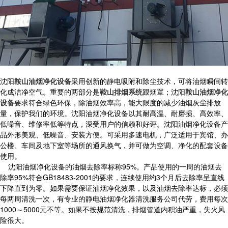
沈阳
鞍山油烟净化设备
采用创新的静电吸附和除尘技术，可将油烟瞬间转
化成洁净空气。重要的两部分是
鞍山排烟系统
跟烟罩；沈阳
鞍山油烟净化
设备
要求符合绿色环保，除油烟效率高，能大限度的减少油烟灰尘排放
量，保护我们的环境。沈阳油烟净化设备以其耐高温、耐磨损、高效率、
低噪音、维修率低等特点，深受用户的信赖和好评。沈阳油烟净化设备产
品外形美观、低噪音、安装方便。可采用多速电机，广泛适用于宾馆、办
公楼、车间及地下室等场所的通风换气，并可做为空调、净化的配套设备
使用。
沈阳油烟净化设备的油烟去除率标称95%。产品使用的一周的油烟去
除率95%符合GB18483-2001的要求，连续使用约3个月后去除率呈直线
下降直到为零。如果需要保证油烟净化效果，以及油烟去除率达标，必须
每两周清洗一次，有专业的静电油烟净化器清洗服务公司代劳，费用每次
1000～5000元不等。如果不按规范清洗，排烟管道内积油严重，失火风
险很大。